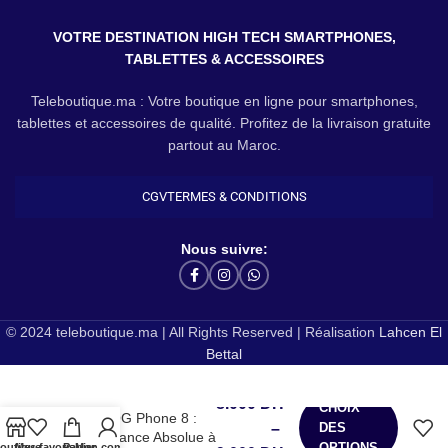
VOTRE DESTINATION HIGH TECH SMARTPHONES,
TABLETTES & ACCESSOIRES
Teleboutique.ma : Votre boutique en ligne pour smartphones,
tablettes et accessoires de qualité. Profitez de la livraison gratuite
partout au Maroc.
CGV
TERMES & CONDITIONS
Nous suivre:
© 2024 teleboutique.ma | All Rights Reserved | Réalisation
Lahcen El
Bettal
Dominez le jeu avec l’
8.000
DH
CHOIX
Asus ROG Phone 8 :
–
DES
La Puissance Absolue à
OPTIONS
outique
Mes favoris
Panier
Mon compte