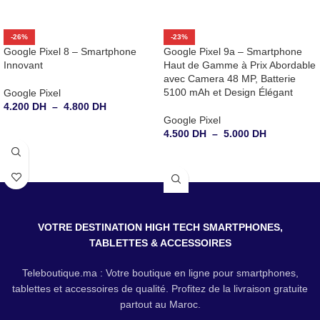
-26%
-23%
Google Pixel 8 – Smartphone
Google Pixel 9a – Smartphone
Innovant
Haut de Gamme à Prix Abordable
avec Camera 48 MP, Batterie
5100 mAh et Design Élégant
Google Pixel
4.200
DH
–
4.800
DH
Google Pixel
CHOIX DES OPTIONS
4.500
DH
–
5.000
DH
CHOIX DES OPTIONS
VOTRE DESTINATION HIGH TECH SMARTPHONES,
TABLETTES & ACCESSOIRES
Teleboutique.ma : Votre boutique en ligne pour smartphones,
tablettes et accessoires de qualité. Profitez de la livraison gratuite
partout au Maroc.