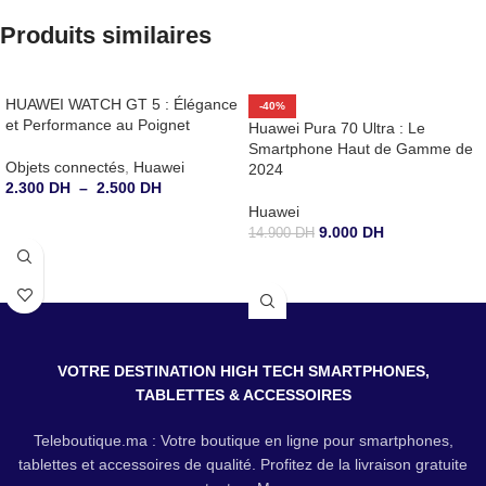
Produits similaires
HUAWEI WATCH GT 5 : Élégance
-40%
et Performance au Poignet
Huawei Pura 70 Ultra : Le
Smartphone Haut de Gamme de
Objets connectés
,
Huawei
2024
2.300
DH
–
2.500
DH
Huawei
CHOIX DES OPTIONS
9.000
DH
14.900
DH
CHOIX DES OPTIONS
VOTRE DESTINATION HIGH TECH SMARTPHONES,
TABLETTES & ACCESSOIRES
Teleboutique.ma : Votre boutique en ligne pour smartphones,
tablettes et accessoires de qualité. Profitez de la livraison gratuite