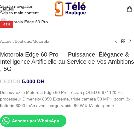
Skip to navigation
MENU
Skip to main content
Agrandir
-28%
Accueil
/
Boutique
/
Motorola
Motorola Edge 60 Pro — Puissance, Élégance &
Intelligence Artificielle au Service de Vos Ambitions
, 5G
5.000
DH
6.900
DH
Découvrez le Motorola Edge 60 Pro : écran pOLED 6,67″ 120 Hz,
processeur Dimensity 8350 Extreme, triple caméra 50 MP + zoom 3x,
batterie 6000 mAh avec charge rapide 90 W & IA intelligente.
Achetez par WhatsApp.