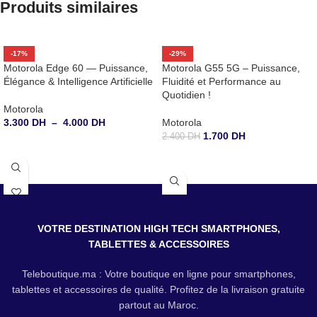
Produits similaires
-17%
-29%
Motorola Edge 60 — Puissance,
Motorola G55 5G – Puissance,
Élégance & Intelligence Artificielle
Fluidité et Performance au
Quotidien !
Motorola
3.300
DH
–
4.000
DH
Motorola
1.700
DH
2.400
DH
CHOIX DES OPTIONS
CHOIX DES OPTIONS
VOTRE DESTINATION HIGH TECH SMARTPHONES,
TABLETTES & ACCESSOIRES
Teleboutique.ma : Votre boutique en ligne pour smartphones,
tablettes et accessoires de qualité. Profitez de la livraison gratuite
partout au Maroc.