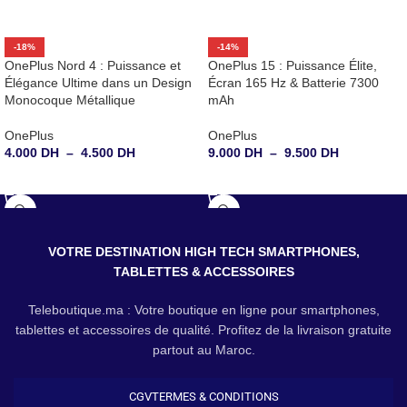
-18%
-14%
OnePlus Nord 4 : Puissance et
OnePlus 15 : Puissance Élite,
Élégance Ultime dans un Design
Écran 165 Hz & Batterie 7300
Monocoque Métallique
mAh
OnePlus
OnePlus
4.000
DH
–
4.500
DH
9.000
DH
–
9.500
DH
CHOIX DES OPTIONS
CHOIX DES OPTIONS
VOTRE DESTINATION HIGH TECH SMARTPHONES,
TABLETTES & ACCESSOIRES
Teleboutique.ma : Votre boutique en ligne pour smartphones,
tablettes et accessoires de qualité. Profitez de la livraison gratuite
partout au Maroc.
CGV
TERMES & CONDITIONS