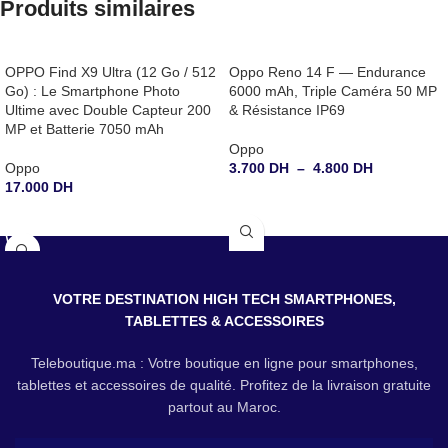
Produits similaires
OPPO Find X9 Ultra (12 Go / 512
Oppo Reno 14 F — Endurance
Go) : Le Smartphone Photo
6000 mAh, Triple Caméra 50 MP
Ultime avec Double Capteur 200
& Résistance IP69
MP et Batterie 7050 mAh
Oppo
Oppo
3.700
DH
–
4.800
DH
17.000
DH
CHOIX DES OPTIONS
CHOIX DES OPTIONS
VOTRE DESTINATION HIGH TECH SMARTPHONES,
TABLETTES & ACCESSOIRES
Teleboutique.ma : Votre boutique en ligne pour smartphones,
tablettes et accessoires de qualité. Profitez de la livraison gratuite
partout au Maroc.