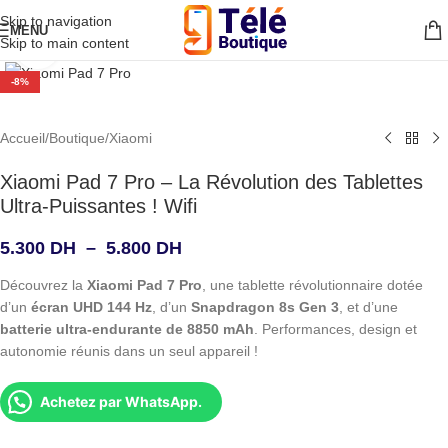
Skip to navigation
MENU
Skip to main content
Agrandir
-8%
Accueil
/
Boutique
/
Xiaomi
Xiaomi Pad 7 Pro – La Révolution des Tablettes
Ultra-Puissantes ! Wifi
5.300
DH
–
5.800
DH
Découvrez la
Xiaomi Pad 7 Pro
, une tablette révolutionnaire dotée
d’un
écran UHD 144 Hz
, d’un
Snapdragon 8s Gen 3
, et d’une
batterie ultra-endurante de 8850 mAh
. Performances, design et
autonomie réunis dans un seul appareil !
Achetez par WhatsApp.