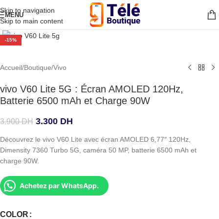
Skip to navigation
MENU
Skip to main content
Agrandir
-15%
Accueil
/
Boutique
/
Vivo
vivo V60 Lite 5G : Écran AMOLED 120Hz,
Batterie 6500 mAh et Charge 90W
3.300
DH
3.900
DH
Découvrez le vivo V60 Lite avec écran AMOLED 6,77″ 120Hz,
Dimensity 7360 Turbo 5G, caméra 50 MP, batterie 6500 mAh et
charge 90W.
Achetez par WhatsApp.
COLOR