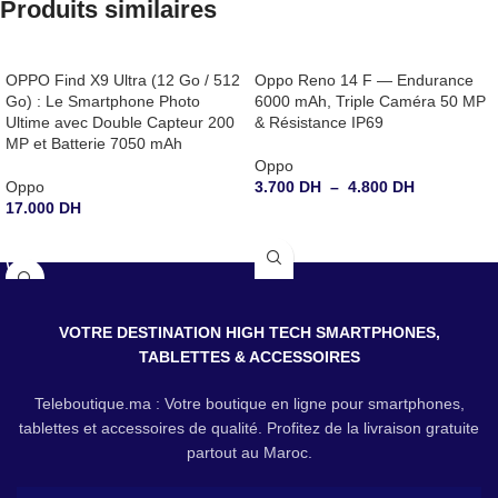
Produits similaires
OPPO Find X9 Ultra (12 Go / 512
Oppo Reno 14 F — Endurance
Go) : Le Smartphone Photo
6000 mAh, Triple Caméra 50 MP
Ultime avec Double Capteur 200
& Résistance IP69
MP et Batterie 7050 mAh
Oppo
Oppo
3.700
DH
–
4.800
DH
17.000
DH
CHOIX DES OPTIONS
CHOIX DES OPTIONS
VOTRE DESTINATION HIGH TECH SMARTPHONES,
TABLETTES & ACCESSOIRES
Teleboutique.ma : Votre boutique en ligne pour smartphones,
tablettes et accessoires de qualité. Profitez de la livraison gratuite
partout au Maroc.